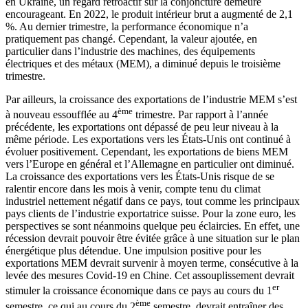
en Ukraine, un regard rétroactif sur la conjoncture demeure
encourageant. En 2022, le produit intérieur brut a augmenté de 2,1
%. Au dernier trimestre, la performance économique n’a
pratiquement pas changé. Cependant, la valeur ajoutée, en
particulier dans l’industrie des machines, des équipements
électriques et des métaux (MEM), a diminué depuis le troisième
trimestre.
Par ailleurs, la croissance des exportations de l’industrie MEM s’est
ème
à nouveau essoufflée au 4
trimestre. Par rapport à l’année
précédente, les exportations ont dépassé de peu leur niveau à la
même période. Les exportations vers les États-Unis ont continué à
évoluer positivement. Cependant, les exportations de biens MEM
vers l’Europe en général et l’Allemagne en particulier ont diminué.
La croissance des exportations vers les États-Unis risque de se
ralentir encore dans les mois à venir, compte tenu du climat
industriel nettement négatif dans ce pays, tout comme les principaux
pays clients de l’industrie exportatrice suisse. Pour la zone euro, les
perspectives se sont néanmoins quelque peu éclaircies. En effet, une
récession devrait pouvoir être évitée grâce à une situation sur le plan
énergétique plus détendue. Une impulsion positive pour les
exportations MEM devrait survenir à moyen terme, consécutive à la
levée des mesures Covid-19 en Chine. Cet assouplissement devrait
er
stimuler la croissance économique dans ce pays au cours du 1
ème
semestre, ce qui au cours du 2
semestre, devrait entraîner des