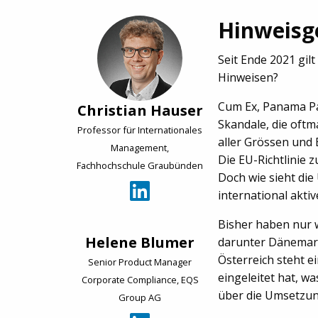
Hinweisg
Seit Ende 2021 gil
Hinweisen?
Cum Ex, Panama Pap
Christian Hauser
Skandale, die oft
Professor für Internationales
aller Grössen und 
Management,
Die EU-Richtlinie 
Fachhochschule Graubünden
Doch wie sieht di
international akt
Bisher haben nur 
Helene Blumer
darunter Dänemark
Österreich steht 
Senior Product Manager
eingeleitet hat, w
Corporate Compliance, EQS
über die Umsetzun
Group AG