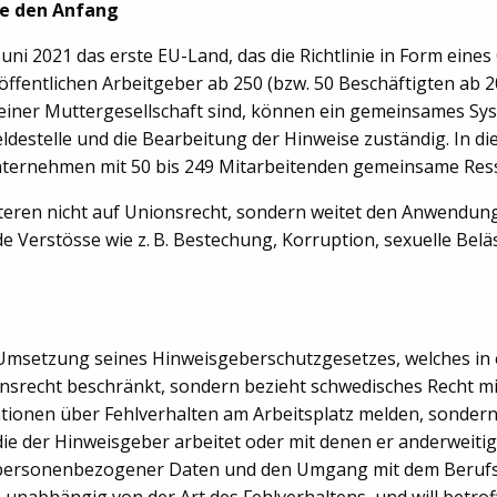
e den Anfang
ni 2021 das erste EU-Land, das die Richtlinie in Form ein
d öffentlichen Arbeitgeber ab 250 (bzw. 50 Beschäftigten ab 
einer Muttergesellschaft sind, können ein gemeinsames System
eldestelle und die Bearbeitung der Hinweise zuständig. In d
te Unternehmen mit 50 bis 249 Mitarbeitenden gemeinsame Re
teren nicht auf Unionsrecht, sondern weitet den Anwendung
Verstösse wie z. B. Bestechung, Korruption, sexuelle Belä
msetzung seines Hinweisgeberschutzgesetzes, welches in ei
ionsrecht beschränkt, sondern bezieht schwedisches Recht mi
ationen über Fehlverhalten am Arbeitsplatz melden, sonder
 die der Hinweisgeber arbeitet oder mit denen er anderweiti
 personenbezogener Daten und den Umgang mit dem Berufsg
 unabhängig von der Art des Fehlverhaltens, und will betr