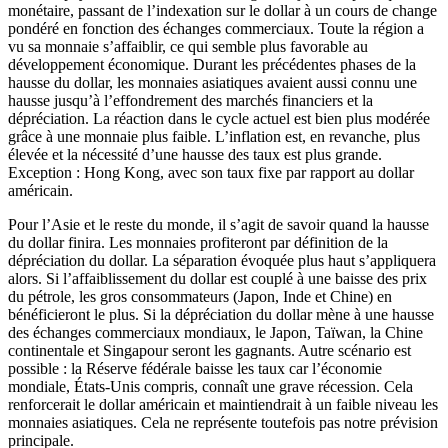
monétaire, passant de l’indexation sur le dollar à un cours de change
pondéré en fonction des échanges commerciaux. Toute la région a
vu sa monnaie s’affaiblir, ce qui semble plus favorable au
développement économique. Durant les précédentes phases de la
hausse du dollar, les monnaies asiatiques avaient aussi connu une
hausse jusqu’à l’effondrement des marchés financiers et la
dépréciation. La réaction dans le cycle actuel est bien plus modérée
grâce à une monnaie plus faible. L’inflation est, en revanche, plus
élevée et la nécessité d’une hausse des taux est plus grande.
Exception : Hong Kong, avec son taux fixe par rapport au dollar
américain.
Pour l’Asie et le reste du monde, il s’agit de savoir quand la hausse
du dollar finira. Les monnaies profiteront par définition de la
dépréciation du dollar. La séparation évoquée plus haut s’appliquera
alors. Si l’affaiblissement du dollar est couplé à une baisse des prix
du pétrole, les gros consommateurs (Japon, Inde et Chine) en
bénéficieront le plus. Si la dépréciation du dollar mène à une hausse
des échanges commerciaux mondiaux, le Japon, Taïwan, la Chine
continentale et Singapour seront les gagnants. Autre scénario est
possible : la Réserve fédérale baisse les taux car l’économie
mondiale, États-Unis compris, connaît une grave récession. Cela
renforcerait le dollar américain et maintiendrait à un faible niveau les
monnaies asiatiques. Cela ne représente toutefois pas notre prévision
principale.