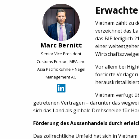
Erwachter
Vietnam zählt zu d
verzeichnet das La
das BIP lediglich 
Marc Bernitt
einer weitestgehe
Wirtschaftszweige
Senior Vice President
Customs Europe, MEA and
Vor allem bei High
Asia Pacific Kühne + Nagel
forcierte Verlager
Management AG
herauskristallisiert
Vietnam verfügt üb
getretenen Verträgen – darunter das wegwei
sich das Land als globale Drehscheibe für H
Förderung des Aussenhandels durch erleic
Das zollrechtliche Umfeld hat sich in Vietnam