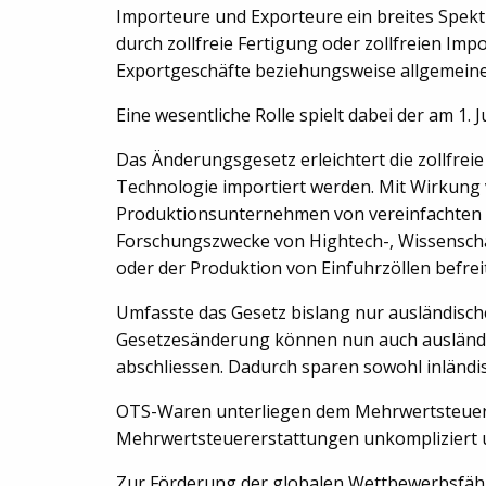
Importeure und Exporteure ein breites Spekt
durch zollfreie Fertigung oder zollfreien I
Exportgeschäfte beziehungsweise allgemeine 
Eine wesentliche Rolle spielt dabei der am 1.
Das Änderungsgesetz erleichtert die zollfrei
Technologie importiert werden. Mit Wirkung vo
Produktionsunternehmen von vereinfachten Ei
Forschungszwecke von Hightech-, Wissenscha
oder der Produktion von Einfuhrzöllen befreit
Umfasste das Gesetz bislang nur ausländisc
Gesetzesänderung können nun auch ausländi
abschliessen. Dadurch sparen sowohl inländis
OTS-Waren unterliegen dem Mehrwertsteuerg
Mehrwertsteuererstattungen unkompliziert u
Zur Förderung der globalen Wettbewerbsfähi