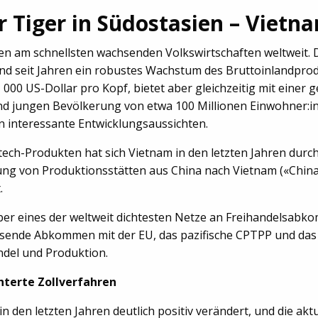
 Tiger in Südostasien – Vietn
en am schnellsten wachsenden Volkswirtschaften weltweit. 
nd seit Jahren ein robustes Wachstum des Bruttoinlandprodu
21 000 US-Dollar pro Kopf, bietet aber gleichzeitig mit eine
nd jungen Bevölkerung von etwa 100 Millionen Einwohner:in
n interessante Entwicklungsaussichten.
tech-Produkten hat sich Vietnam in den letzten Jahren durc
ung von Produktionsstätten aus China nach Vietnam («China
.
er eines der weltweit dichtesten Netze an Freihandelsabkom
sende Abkommen mit der EU, das pazifische CPTPP und das 
andel und Produktion.
hterte Zollverfahren
 in den letzten Jahren deutlich positiv verändert, und die a