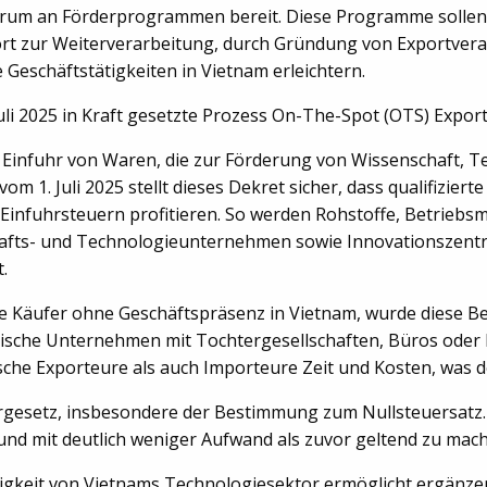
rum an Förderprogrammen bereit. Diese Programme sollen di
mport zur Weiterverarbeitung, durch Gründung von Exportver
Geschäftstätigkeiten in Vietnam erleichtern.
 Juli 2025 in Kraft gesetzte Prozess On-The-Spot (OTS) Expor
e Einfuhr von Waren, die zur Förderung von Wissenschaft, Te
m 1. Juli 2025 stellt dieses Dekret sicher, dass qualifizier
nfuhrsteuern profitieren. So werden Rohstoffe, Betriebsm
fts- und Technologieunternehmen sowie Innovationszentren
.
he Käufer ohne Geschäftspräsenz in Vietnam, wurde diese
sche Unternehmen mit Tochtergesellschaften, Büros oder 
che Exporteure als auch Importeure Zeit und Kosten, was de
esetz, insbesondere der Bestimmung zum Nullsteuersatz.
nd mit deutlich weniger Aufwand als zuvor geltend zu mac
gkeit von Vietnams Technologiesektor ermöglicht ergänzend