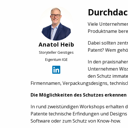
Durchdach
Viele Unternehmen 
Produktname bereit
Dabei sollten zent
Anatol Heib
Patent? Wem gehö
Storyteller Geistiges
Eigentum IGE
In den praxisnahe
Unternehmen Wisse
den Schutz immater
Firmennamen, Verpackungsdesigns, technisc
Die Möglichkeiten des Schutzes erkennen
In rund zweistündigen Workshops erhalten d
Patente technische Erfindungen und Designs
Software oder zum Schutz von Know-how.