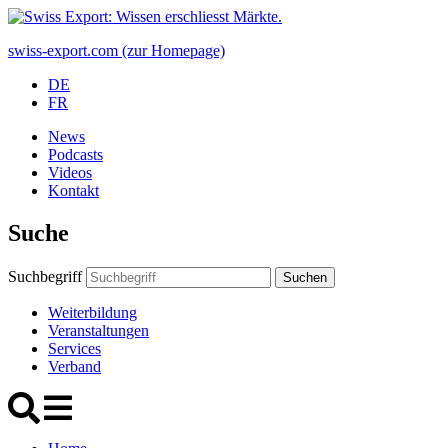
swiss-export.com (zur Homepage)
DE
FR
News
Podcasts
Videos
Kontakt
Suche
Suchbegriff
Suchen
Weiterbildung
Veranstaltungen
Services
Verband