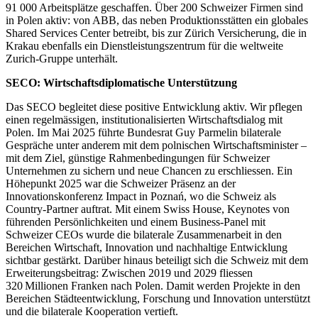
91 000 Arbeitsplätze geschaffen. Über 200 Schweizer Firmen sind
in Polen aktiv: von ABB, das neben Produktionsstätten ein globales
Shared Services Center betreibt, bis zur Zürich Versicherung, die in
Krakau ebenfalls ein Dienstleistungszentrum für die weltweite
Zurich-Gruppe unterhält.
SECO: Wirtschaftsdiplomatische Unterstützung
Das SECO begleitet diese positive Entwicklung aktiv. Wir pflegen
einen regelmässigen, institutionalisierten Wirtschaftsdialog mit
Polen. Im Mai 2025 führte Bundesrat Guy Parmelin bilaterale
Gespräche unter anderem mit dem polnischen Wirtschaftsminister –
mit dem Ziel, günstige Rahmenbedingungen für Schweizer
Unternehmen zu sichern und neue Chancen zu erschliessen. Ein
Höhepunkt 2025 war die Schweizer Präsenz an der
Innovationskonferenz Impact in Poznań, wo die Schweiz als
Country-Partner auftrat. Mit einem Swiss House, Keynotes von
führenden Persönlichkeiten und einem Business-Panel mit
Schweizer CEOs wurde die bilaterale Zusammenarbeit in den
Bereichen Wirtschaft, Innovation und nachhaltige Entwicklung
sichtbar gestärkt. Darüber hinaus beteiligt sich die Schweiz mit dem
Erweiterungsbeitrag: Zwischen 2019 und 2029 fliessen
320 Millionen Franken nach Polen. Damit werden Projekte in den
Bereichen Städteentwicklung, Forschung und Innovation unterstützt
und die bilaterale Kooperation vertieft.