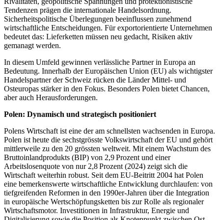
Rivalitäten, geopolitische Spannungen und protektionistische
Tendenzen prägen die internationale Handelsordnung.
Sicherheitspolitische Überlegungen beeinflussen zunehmend
wirtschaftliche Entscheidungen. Für exportorientierte Unternehmen
bedeutet das: Lieferketten müssen neu gedacht, Risiken aktiv
gemanagt werden.
In diesem Umfeld gewinnen verlässliche Partner in Europa an
Bedeutung. Innerhalb der Europäischen Union (EU) als wichtigster
Handelspartner der Schweiz rücken die Länder Mittel- und
Osteuropas stärker in den Fokus. Besonders Polen bietet Chancen,
aber auch Herausforderungen.
Polen: Dynamisch und strategisch positioniert
Polens Wirtschaft ist eine der am schnellsten wachsenden in Europa.
Polen ist heute die sechstgrösste Volkswirtschaft der EU und gehört
mittlerweile zu den 20 grössten weltweit. Mit einem Wachstum des
Bruttoinlandprodukts (BIP) von 2,9 Prozent und einer
Arbeitslosenquote von nur 2,8 Prozent (2024) zeigt sich die
Wirtschaft weiterhin robust. Seit dem EU-Beitritt 2004 hat Polen
eine bemerkenswerte wirtschaftliche Entwicklung durchlaufen: von
tiefgreifenden Reformen in den 1990er-Jahren über die Integration
in europäische Wertschöpfungsketten bis zur Rolle als regionaler
Wirtschaftsmotor. Investitionen in Infrastruktur, Energie und
Digitalisierung sowie die Position als Knotenpunkt zwischen Ost