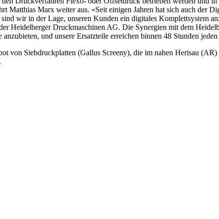
 den Druckverfahren Flexo- oder Offsetdruck betrieben werden und in 
rt Matthias Marx weiter aus. «Seit einigen Jahren hat sich auch der Digi
sind wir in der Lage, unseren Kunden ein digitales Komplettsystem 
, der Heidelberger Druckmaschinen AG. Die Synergien mit dem Heidelb
 anzubieten, und unsere Ersatzteile erreichen binnen 48 Stunden jeden
 von Siebdruckplatten (Gallus Screeny), die im nahen Herisau (AR) en
.