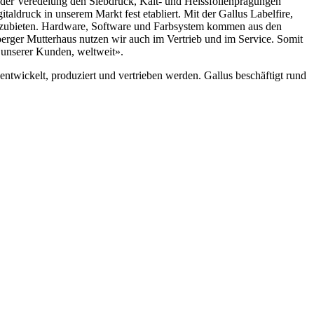
der Veredelung den Siebdruck, Kalt- und Heiss­folienprägungen
taldruck in unserem Markt fest etabliert. Mit der Gallus Labelfire,
anzubieten. Hardware, Software und Farbsystem kommen aus den
erger Mutterhaus nutzen wir auch im Vertrieb und im Service. Somit
 unserer Kunden, weltweit».
twickelt, produziert und vertrieben werden. Gallus beschäftigt rund