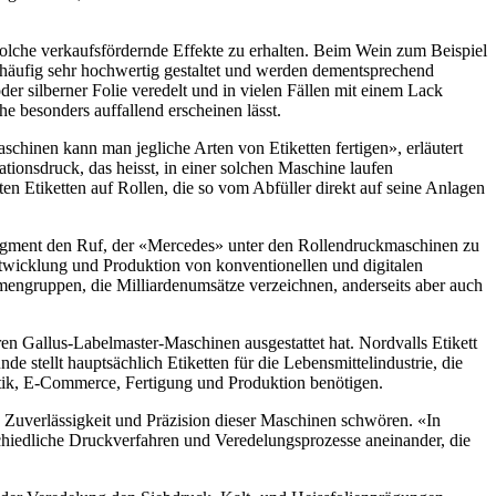
m solche verkaufsfördernde Effekte zu erhalten. Beim Wein zum Beispiel
s, häufig sehr hochwertig gestaltet und werden dementsprechend
er silberner Folie veredelt und in vielen Fällen mit einem Lack
e besonders auffallend erscheinen lässt.
schinen kann man jegliche Arten von Etiketten fertigen», erläutert
onsdruck, das heisst, in einer solchen Maschine laufen
en Etiketten auf Rollen, die so vom Abfüller direkt auf seine Anlagen
m Segment den Ruf, der «Mercedes» unter den Rollendruckmaschinen zu
ntwicklung und Produktion von konventionellen und digitalen
rmengruppen, die Milliardenumsätze verzeichnen, anderseits aber auch
en Gallus-Labelmaster-Maschinen ausgestattet hat. Nordvalls Etikett
 stellt hauptsächlich Etiketten für die Lebensmittelindustrie, die
stik, E-Commerce, Fertigung und Produktion benötigen.
t, Zuverlässigkeit und Präzision dieser Maschinen schwören. «In
chiedliche Druck­verfahren und Veredelungsprozesse aneinander, die