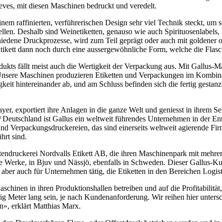
ves, mit diesen Maschinen bedruckt und veredelt.
r einem raffinierten, verführerischen Design sehr viel Technik steckt, u
stellen. Deshalb sind Weinetiketten, genauso wie auch Spirituosenlabel
hiedene Druckprozesse, wird zum Teil geprägt oder auch mit goldener od
 Etikett dann noch durch eine aussergewöhnliche Form, welche die Flasch
ukts fällt meist auch die Wertigkeit der Verpackung aus. Mit Gallus-Ma
«Unsere Maschinen produzieren Etiketten und Verpackungen im Kombinati
it hintereinander ab, und am Schluss befinden sich die fertig gestanzt
ayer, exportiert ihre Anlagen in die ganze Welt und geniesst in ihre
n / Deutschland ist Gallus ein weltweit führendes Unternehmen in der E
und Verpackungsdruckereien, das sind einerseits weltweit agierende Fi
hrt sind.
tendruckerei Nordvalls Etikett AB, die ihren Maschinenpark mit mehrer
 Werke, in Bjuv und Nässjö, ebenfalls in Schweden. Dieser Gallus-Kunde
 aber auch für Unternehmen tätig, die Etiketten in den Bereichen Logi
schinen in ihren Produktionshallen betreiben und auf die Profitabilitä
ig Meter lang sein, je nach Kundenanforderung. Wir reihen hier unters
n», erklärt Matthias Marx.