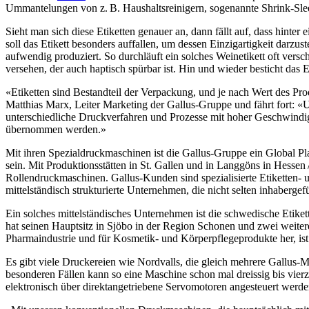
Ummantelungen von z. B. Haushaltsreinigern, sogenannte Shrink-Slee
Sieht man sich diese Etiketten genauer an, dann fällt auf, dass hinte
soll das Etikett besonders auffallen, um dessen Einzigartigkeit darzu
aufwendig produziert. So durchläuft ein solches Weinetikett oft versc
versehen, der auch haptisch spürbar ist. Hin und wieder besticht das
«Etiketten sind Bestandteil der Verpackung, und je nach Wert des Prod
Matthias Marx, Leiter Marketing der Gallus-Gruppe und fährt fort: 
unterschiedliche Druckverfahren und Prozesse mit hoher Geschwindigke
übernommen werden.»
Mit ihren Spezialdruckmaschinen ist die Gallus-Gruppe ein Global Pl
sein. Mit Produktionsstätten in St. Gallen und in Langgöns in Hesse
Rollendruckmaschinen. Gallus-Kunden sind spezialisierte Etiketten- 
mittelständisch strukturierte Unternehmen, die nicht selten inhabergefü
Ein solches mittelständisches Unternehmen ist die schwedische Etiket
hat seinen Hauptsitz in Sjöbo in der Region Schonen und zwei weitere
Pharmaindustrie und für Kosmetik- und Körperpflegeprodukte her, ist
Es gibt viele Druckereien wie Nordvalls, die gleich mehrere Gallus-Ma
besonderen Fällen kann so eine Maschine schon mal dreissig bis vierz
elektronisch über direktangetriebene Servomotoren angesteuert werde