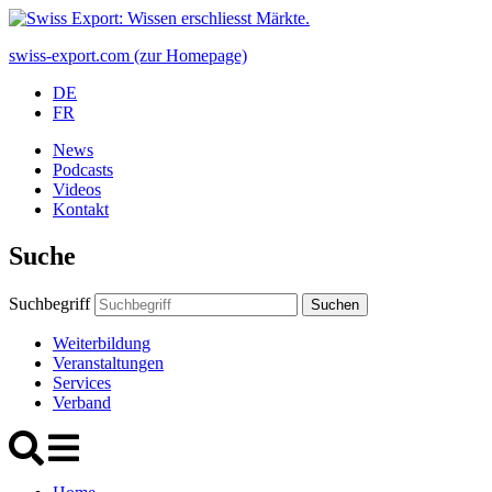
swiss-export.com (zur Homepage)
DE
FR
News
Podcasts
Videos
Kontakt
Suche
Suchbegriff
Suchen
Weiterbildung
Veranstaltungen
Services
Verband