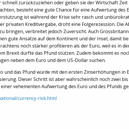
hr schnell zurückzuziehen oder geben sie der Wirtschaft Zeit 
achten, besteht eine gute Chance für eine Aufwertung des E
terstützung ist während der Krise sehr rasch und unbürokrat
 privaten Kreditvergabe, droht eine Folgerezession. Die Ab
u bringen, verbreitet jedoch Zuversicht. Auch Grossbritan
nen gute Ansätze auf dem Kontinent und der Insel, damit 
achtens noch stärker profitieren als der Euro, weil es in d
em Brexit dürfte das Pfund stützen. Zudem bekommt es noch 
ungen neben dem Euro und dem US-Dollar suchen.
ro und das Pfund würde mit den ersten Zinserhöhungen in 
ierung. Dieser Schritt ist aber wahrscheinlich noch zwei bis 
mit einer vehementen Aufwertung des Euro und des Pfunds 
ational/currency-risk.html