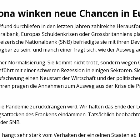
ona winken neue Chancen in E
fund durchliefen in den letzten Jahren zahlreiche Herausf
ralbank, Europas Schuldenkrisen oder Grossbritanniens pla
weizerische Nationalbank (SNB) befriedigte sie mit ihren De
tragbar zu sein, und manch einer fragt sich, wie der Ausweg 
ner Normalisierung. Sie kommt nicht trotz, sondern wegen C
eführt mit einer schweren Rezession in einigen Sektoren. Sie 
ufschwung einen Neustart der Wirtschaft und der politisch
ahren prägen die Annahmen zum Ausweg aus der Krise die
die Pandemie zurückdrängen wird. Wir halten das Ende der
ungsattacken des Frankens eindämmen. Tatsächlich beobacht
 der SNB.
 hängt sehr stark vom Verhalten der einzelnen Staaten ab